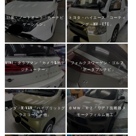
日産・ノートオーラ「カーナビ
トヨタ・ハイエース「コーティ
ゲーション」
ング・NV・ETC」
MINI・クラブマン「カメラ&地デ
フォルクスワーゲン・ゴルフ
ジチューナー」
「ポータブルナビ」
ホンダ・N-VAN「ハイブリットグ
ＢＭＷ・Ｘ２「リア７面断熱ス
ラスコート、他」
モークフィルム施工」