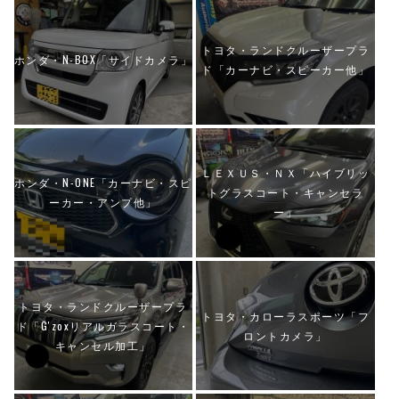
トヨタ・ランドクルーザープラ
ホンダ・N-BOX「サイドカメラ」
ド「カーナビ・スピーカー他」
ＬＥＸＵＳ・ＮＸ「ハイブリッ
ホンダ・N-ONE「カーナビ・スピ
トグラスコート・キャンセラ
ーカー・アンプ他」
ー」
トヨタ・ランドクルーザープラ
トヨタ・カローラスポーツ「フ
ド「G′zoxリアルガラスコート・
ロントカメラ」
キャンセル加工」