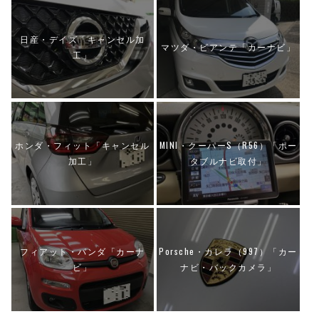
日産・デイズ「キャンセル加
マツダ・ビアンテ「カーナビ」
工」
ホンダ・フィット「キャンセル
MINI・クーパーS（R56）「ポー
加工」
タブルナビ取付」
フィアット・パンダ「カーナ
Porsche・カレラ（997）「カー
ビ」
ナビ・バックカメラ」