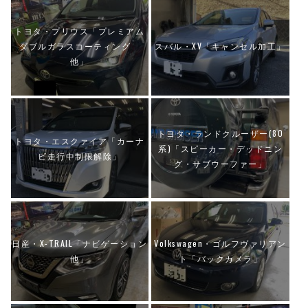
トヨタ・プリウス「プレミアム
ダブルガラスコーティング
スバル・XV「キャンセル加工」
他」
トヨタ・ランドクルーザー(80
トヨタ・エスクァイア「カーナ
系)「スピーカー・デッドニン
ビ走行中制限解除」
グ・サブウーファー」
日産・X-TRAIL「ナビゲーション
Volkswagen・ゴルフヴァリアン
他」
ト「バックカメラ」