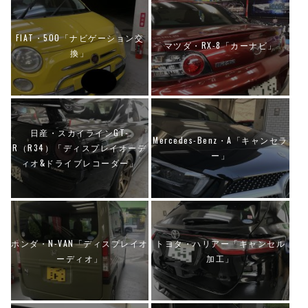
FIAT・500「ナビゲーション交
マツダ・RX-8「カーナビ」
換」
日産・スカイラインGT-
Mercedes-Benz・A「キャンセラ
R（R34）「ディスプレイオーデ
ー」
ィオ&ドライブレコーダー」
ホンダ・N-VAN「ディスプレイオ
トヨタ・ハリアー「キャンセル
ーディオ」
加工」