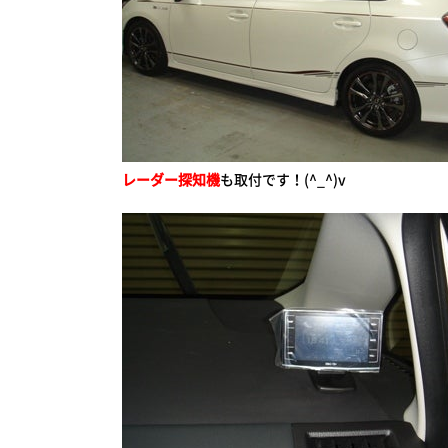
レーダー探知機
も取付です！(^_^)v