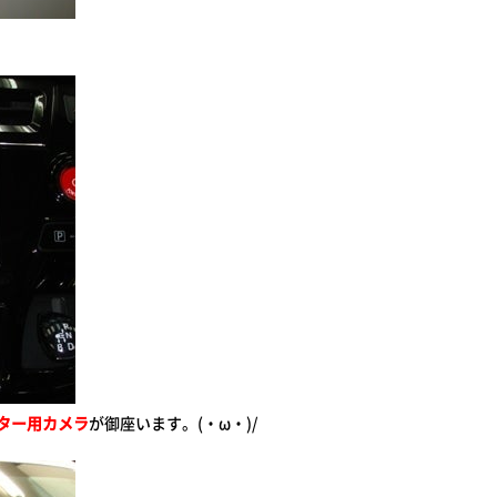
ター用カメラ
が御座います。(・ω・)/