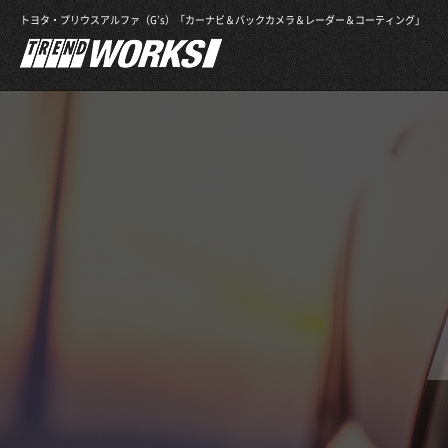
トヨタ・プリウスアルファ（G’s）「カーナビ＆バックカメラ＆レーダー＆コーティング」