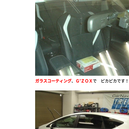
ガラスコーティング
、
Ｇ’ＺＯＸ
で ピカピカです！(ﾉ