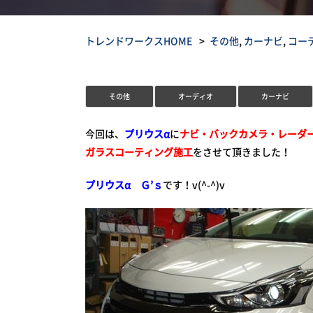
トレンドワークスHOME
その他
,
カーナビ
,
コー
その他
オーディオ
カーナビ
今回は、
プリウスα
に
ナビ・バックカメラ・レーダ
ガラスコーティング施工
をさせて頂きました！
プリウスα Ｇ’ｓ
です！v(^-^)v